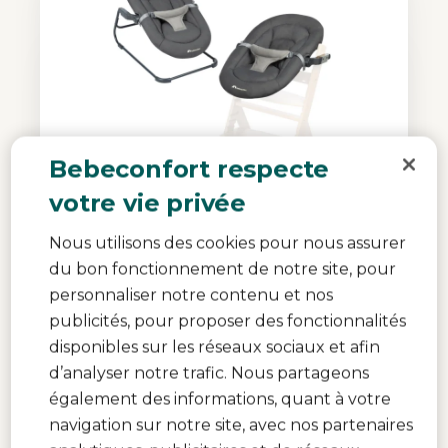
Bebeconfort respecte
votre vie privée
Nous utilisons des cookies pour nous assurer
Timba Baby
du bon fonctionnement de notre site, pour
0.0
(0)
personnaliser notre contenu et nos
Couleur
Tinted Graphite
publicités, pour proposer des fonctionnalités
disponibles sur les réseaux sociaux et afin
59,99 €
En stock
d’analyser notre trafic. Nous partageons
69,99 €
Prix de référence
également des informations, quant à votre
navigation sur notre site, avec nos partenaires
Ajouter au panier