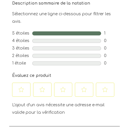
Description sommaire de la notation
Sélectionnez une ligne ci-dessous pour filtrer les
avis.
5 étoiles
étoiles
1
1 avis avec 5
4 étoiles
étoiles
0
0 avis avec 4
3 étoiles
étoiles
0
0 avis avec 3
2 étoiles
étoiles
0
0 avis avec 2
1 étoile
étoiles
0
0 avis avec 1
Évaluez ce produit
Sélectionnez
Sélectionnez
Sélectionnez
Sélectionnez
Sélectionnez
pour
pour
pour
pour
pour
L'ajout d'un avis nécessite une adresse e-mail
attribuer
attribuer
attribuer
attribuer
attribuer
valide pour la vérification
1 étoile
2 étoiles
3 étoiles
4 étoiles
5 étoiles
à
à
à
à
à
l'article.
l'article.
l'article.
l'article.
l'article.