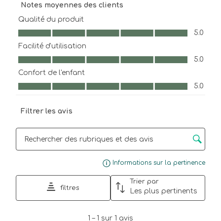
Notes moyennes des clients
Cette
Cette
Cette
Cette
Cette
action
action
action
action
action
Qualité du produit
ouvrira
ouvrira
ouvrira
ouvrira
ouvrira
Qualité du produit, 5.0 sur 5
5.0
le
le
le
le
le
Facilité d'utilisation
formulaire
formulaire
formulaire
formulaire
formulaire
Facilité d'utilisation, 5.0 sur 5
de
de
de
de
de
5.0
soumission.
soumission.
soumission.
soumission.
soumission.
Confort de l'enfant
Confort de l'enfant, 5.0 sur 5
5.0
Filtrer les avis
Zone de recherche de sujet et d'avis
Affi
Informations sur la pertinence
Trier par
filtres
Les plus pertinents
1
1
–
1 sur 1
avis