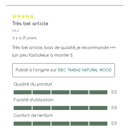
à
1
sur
5 sur 5 étoiles.
1
avis.
Très bel article
MLil
il y a 21 jours
Très bel article, bois de qualité, je recommande +++
(un peu fastidieux à monter !)
Publié à l'origine sur
BBC TIMBA2 NATURAL WOOD
Qualité du produit
Qualité du produit, 5.0 sur 5
5.0
Facilité d'utilisation
Facilité d'utilisation, 5.0 sur 5
5.0
Confort de l'enfant
Confort de l'enfant, 5.0 sur 5
5.0