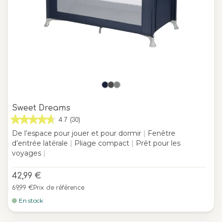
Sweet Dreams
4.7
(30)
De l’espace pour jouer et pour dormir
|
Fenêtre
d’entrée latérale
|
Pliage compact
|
Prêt pour les
voyages
|
42,99 €
69,99 €
Prix de référence
En stock