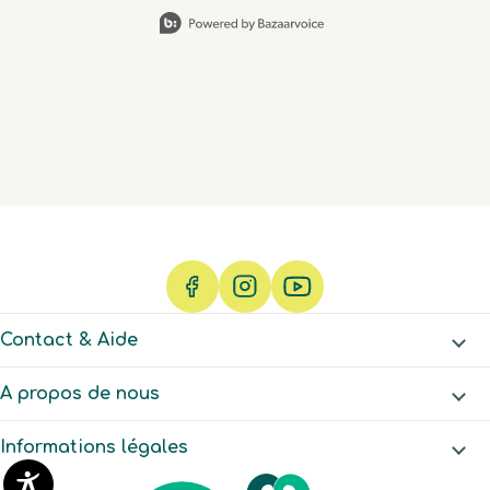
Slidepanel 1 of 15, Showing items 1 to 1 of 15.
doesn't do much other
than sleep, cry and 💩
which sounds a lot like
me 🤣
Contact & Aide
A propos de nous
Informations légales