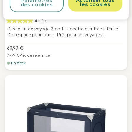
Autoriser tous
Paramètres
les cookies
des cookies
Adonis
4.9
(27)
Parc et lit de voyage 2-en-1
|
Fenêtre d’entrée latérale
|
De l'espace pour jouer
|
Prêt pour les voyages
|
60,99 €
79,99 €
Prix de référence
En stock