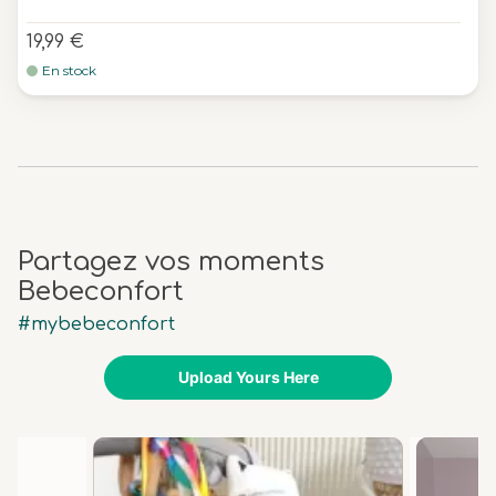
19,99 €
En stock
Partagez vos moments
Bebeconfort
#mybebeconfort
Upload Yours Here
Media Carousel
Carousel with product photos. Use the previous and next buttons 