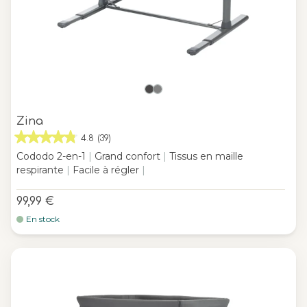
Zina
4.8
(39)
Cododo 2-en-1
|
Grand confort
|
Tissus en maille
respirante
|
Facile à régler
|
99,99 €
En stock