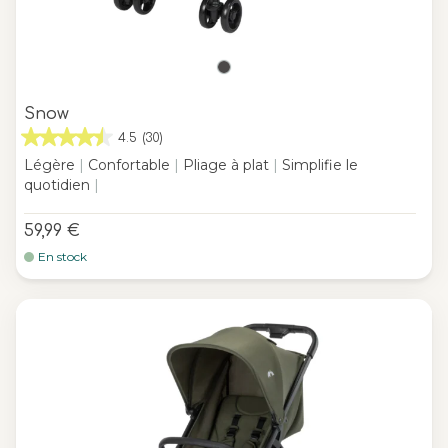
Snow
4.5
(30)
Légère
|
Confortable
|
Pliage à plat
|
Simplifie le
quotidien
|
59,99 €
En stock