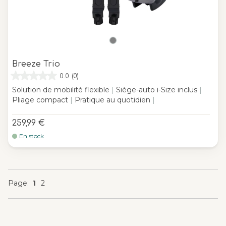
Breeze Trio
0.0
(0)
Solution de mobilité flexible
|
Siège-auto i-Size inclus
|
Pliage compact
|
Pratique au quotidien
|
259,99 €
En stock
You're currently reading page
Page
Page
Page
Page
1
2