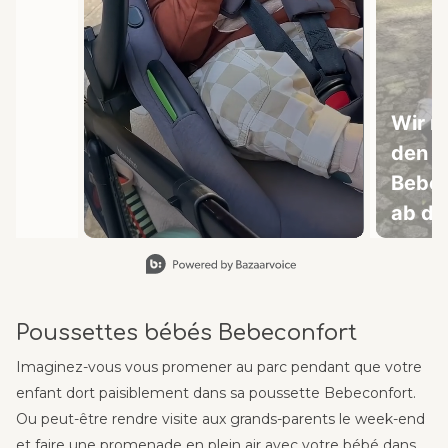
Wir n
den In
Bebec
ab de
unkom
Slidepanel 1 of 9, Showing items 1 to 1 of 9.
Er ist
schne
Poussettes bébés Bebeconfort
zusa
die F
Imaginez-vous vous promener au parc pendant que votre
Graph
enfant dort paisiblement dans sa poussette Bebeconfort.
Ou peut-être rendre visite aux grands-parents le week-end
dezen
et faire une promenade en plein air avec votre bébé dans