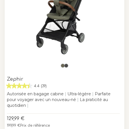
Zephir
4.4
(39)
Autorisée en bagage cabine
|
Ultra-légère
|
Parfaite
pour voyager avec un nouveau-né
|
La praticité au
quotidien
|
129,99 €
199,99 €
Prix de référence