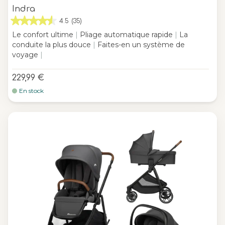
Indra
4.5
(35)
Le confort ultime
|
Pliage automatique rapide
|
La
conduite la plus douce
|
Faites-en un système de
voyage
|
229,99 €
En stock