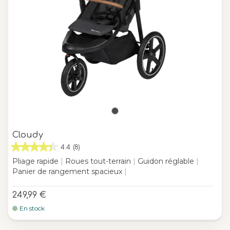
Cloudy
4.4
(8)
Pliage rapide
|
Roues tout-terrain
|
Guidon réglable
|
Panier de rangement spacieux
|
249,99 €
En stock