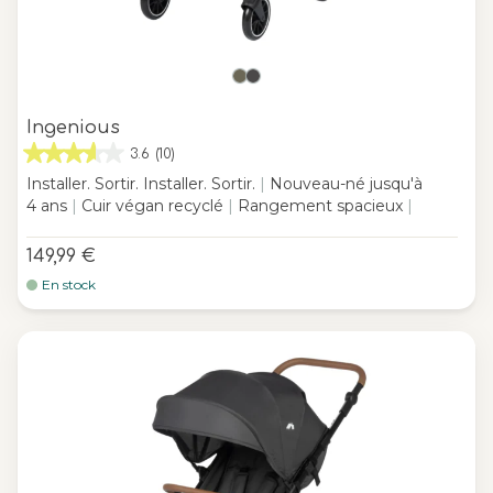
Ingenious
3.6
(10)
Installer. Sortir. Installer. Sortir.
|
Nouveau-né jusqu'à
4 ans
|
Cuir végan recyclé
|
Rangement spacieux
|
149,99 €
En stock