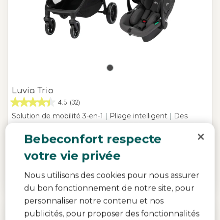
Luvia Trio
4.5
(32)
Solution de mobilité 3-en-1
|
Pliage intelligent
|
Des
déplacements en douceur
|
La praticité au quotidien
|
Bebeconfort respecte
299,99 €
votre vie privée
289,00 €
Dernier prix le plus bas
399,99 €
Prix de référence
Nous utilisons des cookies pour nous assurer
En stock
du bon fonctionnement de notre site, pour
personnaliser notre contenu et nos
publicités, pour proposer des fonctionnalités