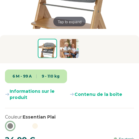
Tap to expand
6 M - 99 A
9 - 110 kg
Informations sur le
Contenu de la boîte
produit
Couleur
Essentian Plai
En stock