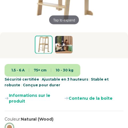
Tap to expand
1.5 - 6 A
75+ cm
10 - 30 kg
Sécurité certifiée
|
Ajustable en 3 hauteurs
|
Stable et
robuste
|
Conçue pour durer
Informations sur le
Contenu de la boîte
produit
Couleur
Natural (Wood)