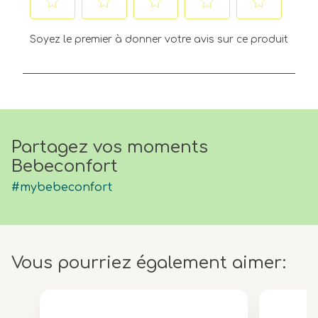
Sélectionnez
Sélectionnez
Sélectionnez
Sélectionnez
Sélectionnez
pour
pour
pour
pour
pour
Soyez le premier à donner votre avis sur ce produit
attribuer
attribuer
attribuer
attribuer
attribuer
1 étoile
2 étoiles
3 étoiles
4 étoiles
5 étoiles
à
à
à
à
à
l'article.
l'article.
l'article.
l'article.
l'article.
Cette
Cette
Cette
Cette
Cette
action
action
action
action
action
ouvrira
ouvrira
ouvrira
ouvrira
ouvrira
Partagez vos moments
le
le
le
le
le
Bebeconfort
formulaire
formulaire
formulaire
formulaire
formulaire
de
de
de
de
de
#mybebeconfort
soumission.
soumission.
soumission.
soumission.
soumission.
Vous pourriez également aimer: