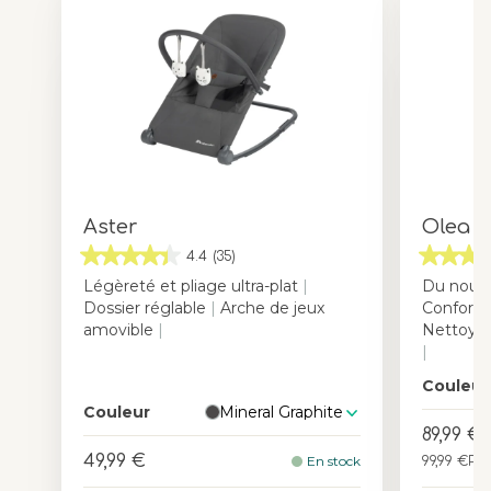
Aster
Olea
4.4
(35)
Légèreté et pliage ultra-plat
|
Du nouve
Dossier réglable
|
Arche de jeux
Confort 
amovible
|
Nettoyag
|
Couleur
Couleur
Mineral Graphite
89,99 €
49,99 €
En stock
99,99 €
Pri