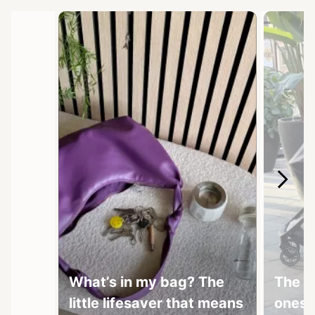
Media Carousel
Carousel with product photos. Use the previous and next buttons 
What’s in my bag? The
The b
little lifesaver that means
ones 