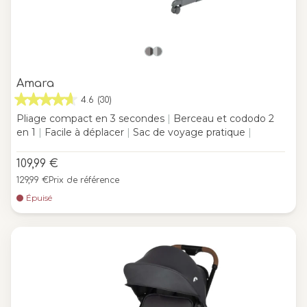
Amara
4.6
(30)
Pliage compact en 3 secondes
|
Berceau et cododo 2
en 1
|
Facile à déplacer
|
Sac de voyage pratique
|
109,99 €
129,99 €
Prix de référence
Épuisé