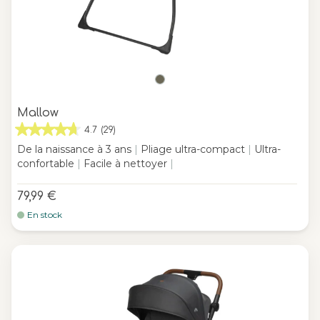
Mallow
4.7
(29)
De la naissance à 3 ans
|
Pliage ultra-compact
|
Ultra-
confortable
|
Facile à nettoyer
|
79,99 €
En stock