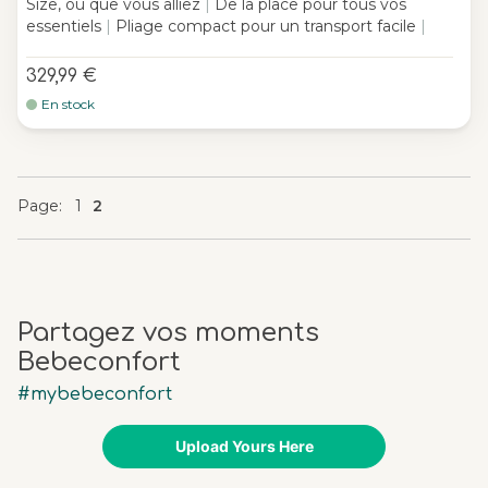
Size, où que vous alliez
|
De la place pour tous vos
essentiels
|
Pliage compact pour un transport facile
|
329,99 €
En stock
Page
Page
Page
You're currently reading page
Page
1
2
Partagez vos moments
Bebeconfort
#mybebeconfort
Upload Yours Here