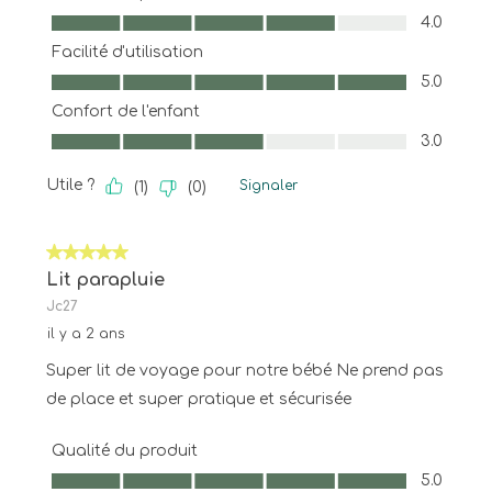
Qualité du produit, 4.0 sur 5
4.0
Facilité d'utilisation
Facilité d'utilisation, 5.0 sur 5
5.0
Confort de l'enfant
Confort de l'enfant, 3.0 sur 5
3.0
Utile ?
Signaler
(
1
)
(
0
)
5 sur 5 étoiles.
Lit parapluie
Jc27
il y a 2 ans
Super lit de voyage pour notre bébé Ne prend pas
de place et super pratique et sécurisée
Qualité du produit
Qualité du produit, 5.0 sur 5
5.0