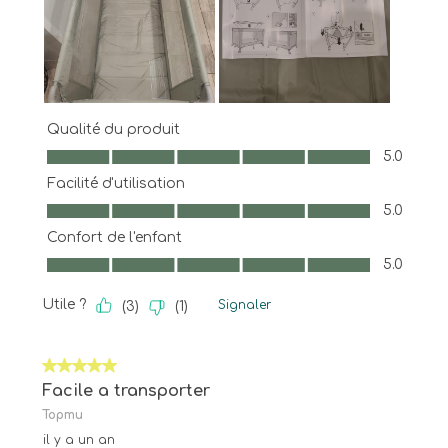
Qualité du produit
Qualité du produit, 5.0 sur 5
5.0
Facilité d'utilisation
Facilité d'utilisation, 5.0 sur 5
5.0
Confort de l'enfant
Confort de l'enfant, 5.0 sur 5
5.0
Utile ?
Signaler
(
3
)
(
1
)
5 sur 5 étoiles.
Facile a transporter
Topmu
il y a un an