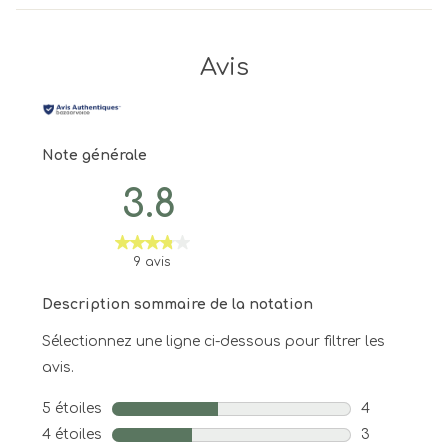
Avis
Note générale
3.8
9 avis
Description sommaire de la notation
Sélectionnez une ligne ci-dessous pour filtrer les
avis.
5 étoiles
étoiles
4
4 avis avec 5
4 étoiles
étoiles
3