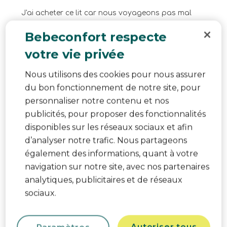
J'ai acheter ce lit car nous voyageons pas mal
avec nos filles et vu leur jeune âge nous avons
Bebeconfort respecte
besoin de lit d'appoint léger et pratique. Ce lit est
votre vie privée
vraiment très pratique se plie et déplie facilement.
Les filets des deux côtés permet de surveiller
Nous utilisons des cookies pour nous assurer
l'enfant sans devoir se lever et permet aussi a
du bon fonctionnement de notre site, pour
l'enfant de nous voir a travers.
personnaliser notre contenu et nos
Les plus du produit
Design, Qualité, Rapport
publicités, pour proposer des fonctionnalités
disponibles sur les réseaux sociaux et afin
qualité/prix, Sécurité, Fonctions pratiques
d’analyser notre trafic. Nous partageons
Oui, Je recommande ce produit.
également des informations, quant à votre
navigation sur notre site, avec nos partenaires
analytiques, publicitaires et de réseaux
sociaux.