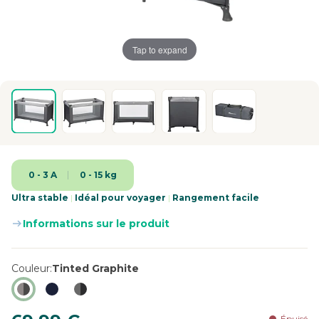
Tap to expand
0 - 3 A
0 - 15 kg
Ultra stable
|
Idéal pour voyager
|
Rangement facile
Informations sur le produit
Couleur
Tinted Graphite
Épuisé