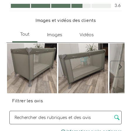
Confort de l'enfant, 3.6 sur 5
3.6
Images et vidéos des clients
Suiva
Filtrer les avis
Zone de recherche de sujet et d'avis