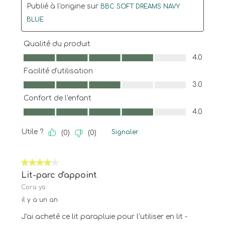
Publié à l'origine sur
BBC SOFT DREAMS NAVY
BLUE
Qualité du produit
Qualité du produit, 4.0 sur 5
4.0
Facilité d'utilisation
Facilité d'utilisation, 3.0 sur 5
3.0
Confort de l'enfant
Confort de l'enfant, 4.0 sur 5
4.0
Utile ?
Signaler
(
0
)
(
0
)
4 sur 5 étoiles.
Lit-parc d'appoint
Cora ya
il y a un an
J'ai acheté ce lit parapluie pour l'utiliser en lit -