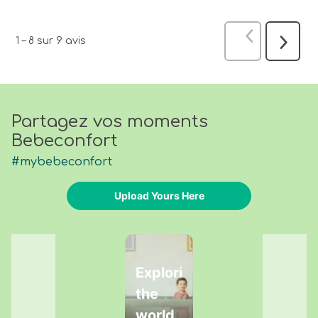
Précédent
a
1
–
8 sur 9
avis
Suivant
avis
Partagez vos moments
Bebeconfort
#mybebeconfort
Upload Yours Here
Media Carousel
Carousel with product photos. Use the previous and next buttons 
Exploring
the
world,