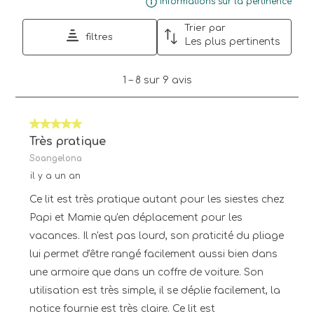
Affi
Informations sur la pertinence
Trier par
filtres
Les plus pertinents
1
1
–
8 sur 9
avis
à
8
sur
5 sur 5 étoiles.
9
avis.
Très pratique
Soangelona
il y a un an
Ce lit est très pratique autant pour les siestes chez
Papi et Mamie qu'en déplacement pour les
vacances. Il n'est pas lourd, son praticité du pliage
lui permet d'être rangé facilement aussi bien dans
une armoire que dans un coffre de voiture. Son
utilisation est très simple, il se déplie facilement, la
notice fournie est très claire. Ce lit est