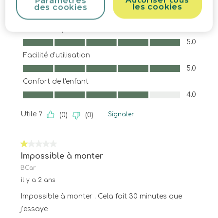
Autoriser tous
Paramètres
les cookies
des cookies
Qualité du produit
Qualité du produit, 5.0 sur 5
5.0
Facilité d'utilisation
Facilité d'utilisation, 5.0 sur 5
5.0
Confort de l'enfant
Confort de l'enfant, 4.0 sur 5
4.0
Utile ?
Signaler
(
0
)
(
0
)
1 sur 5 étoiles.
Impossible à monter
BCar
il y a 2 ans
Impossible à monter . Cela fait 30 minutes que
j’essaye