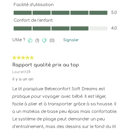
Facilité d'utilisation
Facilité d'utilisation, 5.0 sur 5
5.0
Confort de l'enfant
Confort de l'enfant, 4.0 sur 5
4.0
Utile ?
Signaler
(
1
)
(
0
)
5 sur 5 étoiles.
Rapport qualité prix au top
Laurent28
il y a un an
Le lit parapluie Bebeconfort Soft Dreams est
pratique pour voyager avec bébé. Il est léger,
facile à plier et à transporter grâce à sa housse. Il
a un matelas de base peu épais mais confortable.
Le système de pliage peut demander un peu
d’entraînement, mais des dessins sur le fond du lit