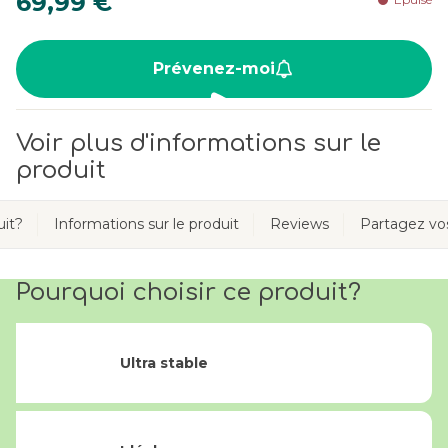
69,99 €
Prévenez-moi
Voir plus d'informations sur le
produit
uit?
Informations sur le produit
Reviews
Partagez v
Pourquoi choisir ce produit?
Ultra stable