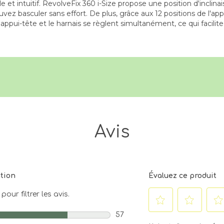
e et intuitif. RevolveFix 360 i-Size propose une position d'inclina
pouvez basculer sans effort. De plus, grâce aux 12 positions de l'a
 L'appui-tête et le harnais se règlent simultanément, ce qui facili
Avis
ation
Évaluez ce produit
our filtrer les avis.
57
Sélectionnez
Sélectionnez
Séle