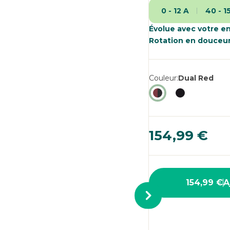
su
0 - 12 A
40 - 1
la
m
pa
Évolue avec votre e
Rotation en douceu
Couleur
Dual Red
154,99 €
154,99 €
A