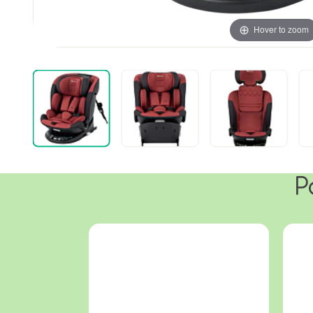
Hover to zoom
P