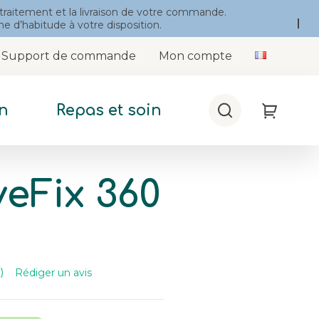
 traitement et la livraison de votre commande.
 d’habitude à votre disposition.
Support de commande
Mon compte
n
Repas et soin
Chercher
My Cart
veFix 360
Rédiger un avis
)
re
3
s.
en