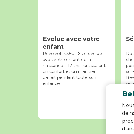
Évolue avec votre
Sé
enfant
RevolveFix 360 i-Size évolue
Dot
avec votre enfant de la
choc
naissance à 12 ans, lui assurant
posi
un confort et un maintien
sûre
parfait pendant toute son
Revo
enfance.
sécu
cha
Beb
Nous
de no
propo
d’an