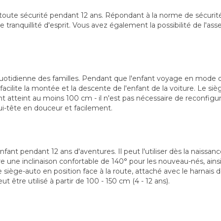
oute sécurité pendant 12 ans. Répondant à la norme de sécurité i
e tranquillité d'esprit. Vous avez également la possibilité de l'asse
e quotidienne des familles. Pendant que l'enfant voyage en mode d
 facilite la montée et la descente de l'enfant de la voiture. Le 
ant atteint au moins 100 cm - il n'est pas nécessaire de reconfig
pui-tête en douceur et facilement.
fant pendant 12 ans d'aventures. Il peut l'utiliser dès la naissanc
fre une inclinaison confortable de 140° pour les nouveau-nés, ai
 le siège-auto en position face à la route, attaché avec le harnai
ut être utilisé à partir de 100 - 150 cm (4 - 12 ans).