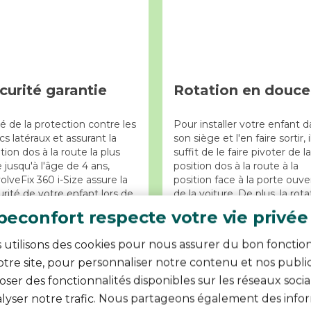
curité garantie
Rotation en douce
é de la protection contre les
Pour installer votre enfant 
s latéraux et assurant la
son siège et l'en faire sortir, i
tion dos à la route la plus
suffit de le faire pivoter de la
 jusqu'à l'âge de 4 ans,
position dos à la route à la
lveFix 360 i-Size assure la
position face à la porte ouve
rité de votre enfant lors de
de la voiture. De plus, la rota
que voyage.
à 360° facilite le passage d'
econfort respecte votre vie privée
voyage dos à la route à un
voyage face à la route.
 utilisons des cookies pour nous assurer du bon fonct
tre site, pour personnaliser notre contenu et nos public
ser des fonctionnalités disponibles sur les réseaux socia
alyser notre trafic. Nous partageons également des infor