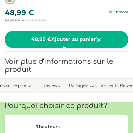
48,99 €
En stock
69,99 €
Prix de référence
48,99 €
Ajouter au panier
Voir plus d'informations sur le
produit
ns sur le produit
Reviews
Partagez vos moments Bebec
Pourquoi choisir ce produit?
3 hauteurs