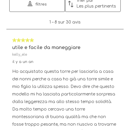
Trier par
filtres
Les plus pertinents
1
1
–
8 sur 30
avis
à
8
sur
5 sur 5 étoiles.
30
avis.
utile e facile da maneggiare
kelly_ele
il y a un an
Ho acquistato questa torre per lasciarla a casa
dei nonni perche a casa ho già una torre simile e
mio figlio la utilizza spesso. Devo dire che questo
modello mi ha lasciata particolarmente sorpresa
dalla leggerezza ma allo stesso tempo solidità.
Da molto tempo cercavo una torre
montessoriana di buona qualità ma che non
fosse troppo pesante, ma non riuscivo a trovarne