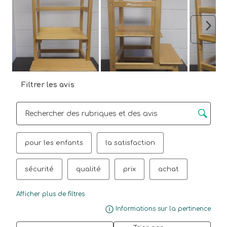
Suiva
Filtrer les avis
Zone de recherche de sujet et d'avis
pour les enfants
la satisfaction
sécurité
qualité
prix
achat
Afficher plus de filtres
Affi
Informations sur la pertinence