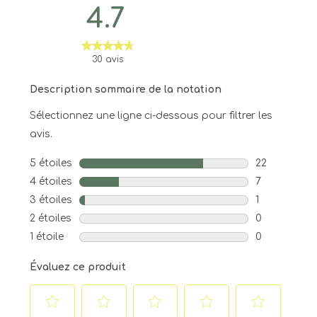
4.7
30 avis
Description sommaire de la notation
Sélectionnez une ligne ci-dessous pour filtrer les
avis.
5 étoiles
étoiles
22
22 avis avec
4 étoiles
étoiles
7
7 avis avec 4
3 étoiles
étoiles
1
1 avis avec 3
2 étoiles
étoiles
0
0 avis avec 2
1 étoile
étoiles
0
0 avis avec 1
Évaluez ce produit