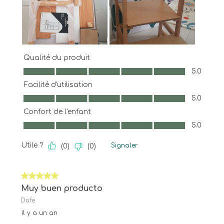
Qualité du produit
Qualité du produit, 5.0 sur 5
5.0
Facilité d'utilisation
Facilité d'utilisation, 5.0 sur 5
5.0
Confort de l'enfant
Confort de l'enfant, 5.0 sur 5
5.0
Utile ?
Signaler
(
0
)
(
0
)
5 sur 5 étoiles.
Muy buen producto
Dafe
il y a un an