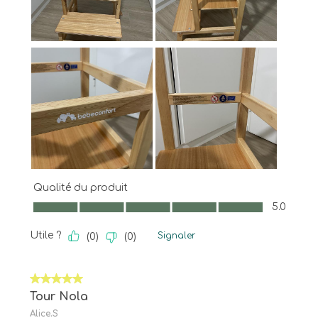
Qualité du produit
Qualité du produit, 5.0 sur 5
5.0
Utile ?
Signaler
(
0
)
(
0
)
5 sur 5 étoiles.
Tour Nola
Alice.S