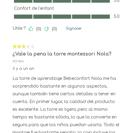
5.0
Confort de l'enfant
Confort de l'enfant, 5.0 sur 5
5.0
Utile ?
Signaler
(
0
)
(
0
)
3 sur 5 étoiles.
¿Vale la pena la torre montessori Nola?
mireia
il y a un an
La torre de aprendizaje Bebeconfort Nola me ha
sorprendido bastante en algunos aspectos,
aunque también tiene ciertos detalles a tener en
cuenta. En primer lugar, la calidad del producto
es excelente. La torre es ligera pero al mismo
tiempo es bastante sólida, lo que la convierte en
segura para que los niños puedan usarla. Todo el
montaje fue bastante sencillo: la caja incluye las