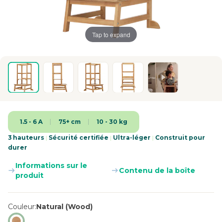
Tap to expand
1.5 - 6 A
75+ cm
10 - 30 kg
3 hauteurs
|
Sécurité certifiée
|
Ultra-léger
|
Construit pour
durer
Informations sur le
Contenu de la boîte
produit
Couleur
Natural (Wood)