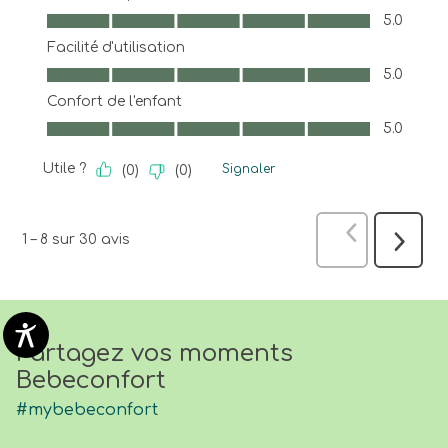
Qualité du produit, 5.0 sur 5
5.0
Facilité d'utilisation
Facilité d'utilisation, 5.0 sur 5
5.0
Confort de l'enfant
Confort de l'enfant, 5.0 sur 5
5.0
Utile ?
Signaler
(
0
)
(
0
)
Précédent
a
1
–
8 sur 30
avis
Suivant
avis
Partagez vos moments
Bebeconfort
#mybebeconfort