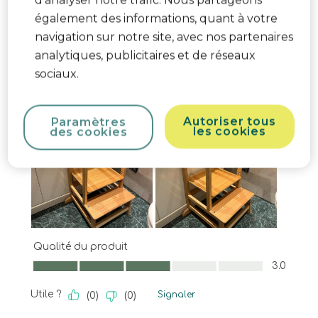
d’analyser notre trafic. Nous partageons
également des informations, quant à votre
navigation sur notre site, avec nos partenaires
analytiques, publicitaires et de réseaux
sociaux.
Autoriser tous
Paramètres
les cookies
des cookies
Qualité du produit
Qualité du produit, 3.0 sur 5
3.0
Utile ?
Signaler
(
0
)
(
0
)