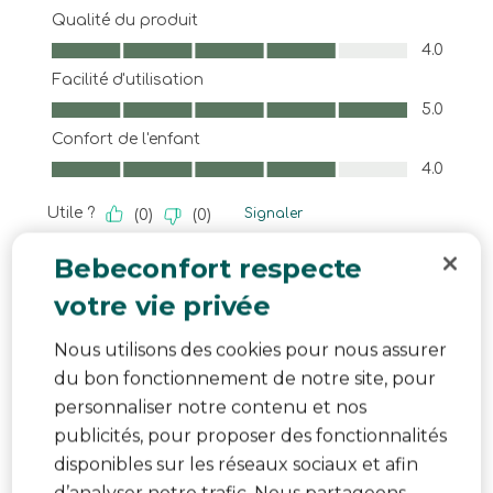
Qualité du produit
Qualité du produit, 4.0 sur 5
4.0
Facilité d'utilisation
Facilité d'utilisation, 5.0 sur 5
5.0
Confort de l'enfant
Confort de l'enfant, 4.0 sur 5
4.0
Utile ?
Signaler
(
0
)
(
0
)
Bebeconfort respecte
5 sur 5 étoiles.
votre vie privée
Il mio nuovo dondolo
Maria Rosa
Nous utilisons des cookies pour nous assurer
il y a un an
du bon fonctionnement de notre site, pour
L’articolo si presenta molto bene con un design
personnaliser notre contenu et nos
eccellente e materiali di ottima qualità. È molto
publicités, pour proposer des fonctionnalités
comodo per il neonato è molto delicato nei
disponibles sur les réseaux sociaux et afin
movimenti con bellissime canzoni per far rilassare