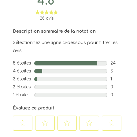
4.8
28 avis
Description sommaire de la notation
Sélectionnez une ligne ci-dessous pour filtrer les
avis.
5 étoiles
étoiles
24
24 avis avec
4 étoiles
étoiles
3
3 avis avec 4
3 étoiles
étoiles
1
1 avis avec 3
2 étoiles
étoiles
0
0 avis avec 2
1 étoile
étoiles
0
0 avis avec 1
Évaluez ce produit
Sélectionnez
Sélectionnez
Sélectionnez
Sélectionnez
Sélectionnez