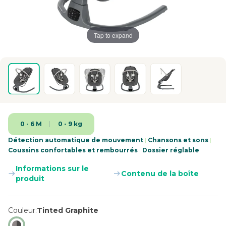
Tap to expand
0 - 6 M
0 - 9 kg
Détection automatique de mouvement
|
Chansons et sons
|
Coussins confortables et rembourrés
|
Dossier réglable
Informations sur le
Contenu de la boîte
produit
Couleur
Tinted Graphite