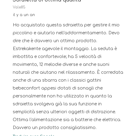
avis.
Sdraietta di ottima qualità
Vale85
il y a un an
Ho acquistato questa sdraietta per gestire il mio
piccolino e aiutarlo nell'addormentamento. Devo
dire che è davvero un ottimo prodotto.
Estrekakente agevole il montaggio. La seduta è
imbottita e confortevole; ha 5 velocità di
movimento, 12 melodie diverse e anche suoni
naturali che aiutano nel rilassamento. È corredata
anche di una sbarra con i classici gattini
bebeconfort appesi dotati di sonagli che
personalmente non ho utilizzato in quanto la
sdraietta svolgeva già la sua funzione in
semplicità senza ulteriori oggetti di distrazione.
Ottima l'alimentazione sia a batterie che elettrica.
Davvero un prodotto consigliatissimo.