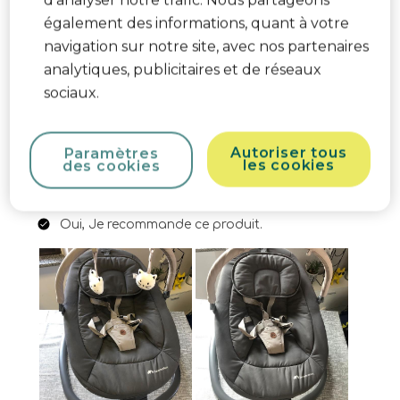
d’analyser notre trafic. Nous partageons
il vostro bambino. La facilità di montaggio è
également des informations, quant à votre
eccellente ed è molto facile da trasportare e
navigation sur notre site, avec nos partenaires
spostare da un ambiente al altro.
analytiques, publicitaires et de réseaux
Traduire avec Google
sociaux.
Les plus du produit
Design, Comfort per il
bambino, Qualità, Rapporto qualità-prezzo,
Autoriser tous
Paramètres
les cookies
des cookies
Caratteristiche di sicurezza, Caratteristiche
pratiche
Oui, Je recommande ce produit.