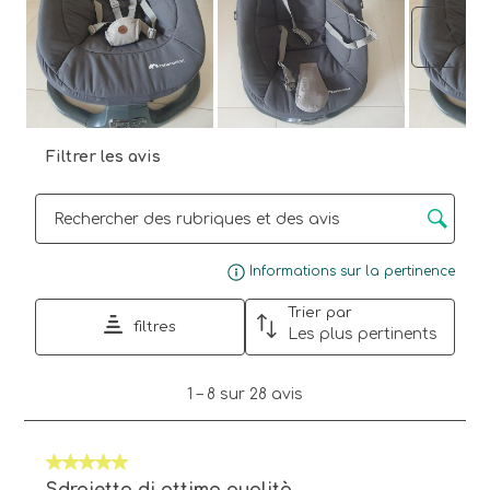
Suiva
Filtrer les avis
Zone de recherche de sujet et d'avis
Affi
Informations sur la pertinence
Trier par
filtres
Les plus pertinents
1
1
–
8 sur 28
avis
à
8
sur
5 sur 5 étoiles.
28