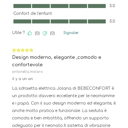
Facilité d'utilisation, 5.0 sur 5
5.0
Confort de l'enfant
Confort de l'enfant, 5.0 sur 5
5.0
Utile ?
Signaler
(
0
)
(
0
)
5 sur 5 étoiles.
Design moderno, elegante ,comodo e
confortevole
antonella.molaro
il y a un an
La sdraietta elettrica Jolana di BEBECONFORT è
un prodotto davvero eccellente per le neomamme
e i papà. Con il suo design moderno ed elegante, è
anche molto pratica e funzionale. La seduta è
comoda e ben imbottita, offrendo un supporto
adeguato per il neonato.Il sistema di vibrazione